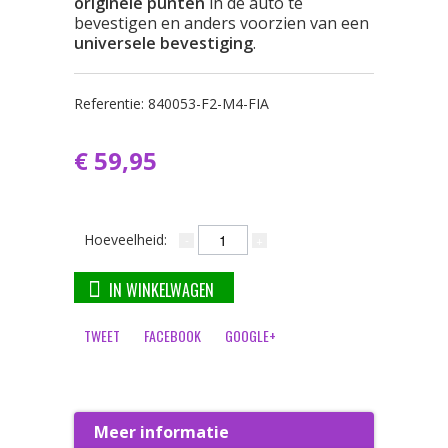
originele punten
in de auto te
bevestigen en anders voorzien van een
universele bevestiging
.
Referentie:
840053-F2-M4-FIA
€ 59,95
Hoeveelheid:
IN WINKELWAGEN
TWEET
FACEBOOK
GOOGLE+
Meer informatie