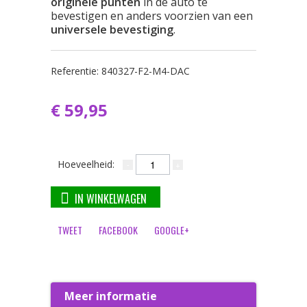
originele punten
in de auto te
bevestigen en anders voorzien van een
universele bevestiging
.
Referentie:
840327-F2-M4-DAC
€ 59,95
Hoeveelheid:
IN WINKELWAGEN
TWEET
FACEBOOK
GOOGLE+
Meer informatie