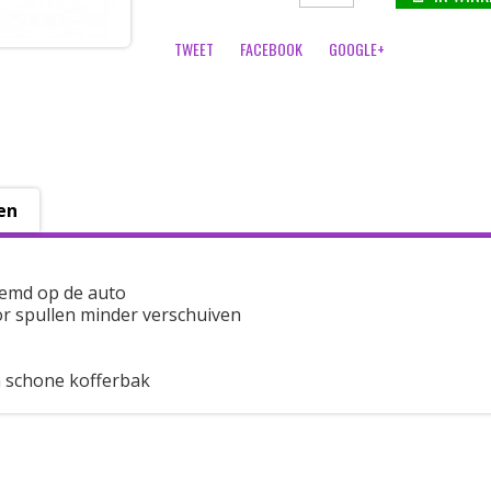
TWEET
FACEBOOK
GOOGLE+
en
emd op de auto
r spullen minder verschuiven
 schone kofferbak