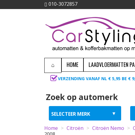
010-3072857
HOME
LAADVLOERMATTEN P
VERZENDING VANAF NL € 5,95 BE € 9
Zoek op automerk
Home
>
Citroën
>
Citroën Nemo
>
2008