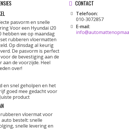
ENSIES
CONTACT
KEL
Telefoon:
010-3072857
fecte pasvorm en snelle
E-mail:
ering Voor een Hyundai i20
info@automattenopmaat
0 hebben we op maandag
 set rubberen vloermatten
eld. Op dinsdag al keurig
verd. De pasvorm is perfect
 voor de bevestiging aan de
r aan de voorzijde. Heel
eden over!
d en snel geholpen en het
rijf goed mee gedacht voor
Juiste product
AN
 rubberen vloermat voor
 auto bestelt: snelle
lging, snelle levering en