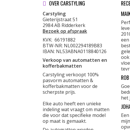
OVER CARSTYLING
REC
MAI
Carstyling
Gieterijstraat 51
Per
2984 AB Ridderkerk
lev
Bezoek op afspraak
201
KVK:
66191882
een
BTW-NR: NL002294189B83
best
IBAN: NL53ABNA0118840126
gele
ook
Verkoop van automatten en
vloe
kofferbakmatten
tevr
Carstyling verkoopt 100%
ROB
pasvorm automatten &
kofferbakmatten voor de
Goe
scherpste prijs.
bed
het 
Elke auto heeft een unieke
JOH
indeling wat vraagt om matten
die voor dat specifieke model
Een
op maat is gemaakt.
mijn
opvo
De automatten worden