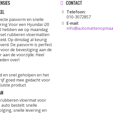
ENSIES
CONTACT
KEL
Telefoon:
010-3072857
fecte pasvorm en snelle
E-mail:
ering Voor een Hyundai i20
info@automattenopmaat
0 hebben we op maandag
 set rubberen vloermatten
eld. Op dinsdag al keurig
verd. De pasvorm is perfect
 voor de bevestiging aan de
r aan de voorzijde. Heel
eden over!
d en snel geholpen en het
rijf goed mee gedacht voor
Juiste product
AN
 rubberen vloermat voor
 auto bestelt: snelle
lging, snelle levering en