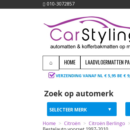
010-3072857
HOME
LAADVLOERMATTEN P
VERZENDING VANAF NL € 5,95 BE € 9
Zoek op automerk
Home
>
Citroën
>
Citroën Berlingo
Bestelauto voorset 1997-2010