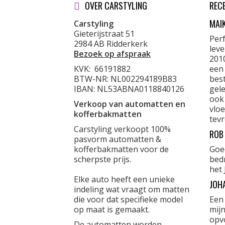
OVER CARSTYLING
REC
MAI
Carstyling
Gieterijstraat 51
Per
2984 AB Ridderkerk
lev
Bezoek op afspraak
201
KVK:
66191882
een
BTW-NR: NL002294189B83
best
IBAN: NL53ABNA0118840126
gele
ook
Verkoop van automatten en
vloe
kofferbakmatten
tevr
Carstyling verkoopt 100%
ROB
pasvorm automatten &
kofferbakmatten voor de
Goe
scherpste prijs.
bed
het 
Elke auto heeft een unieke
JOH
indeling wat vraagt om matten
die voor dat specifieke model
Een
op maat is gemaakt.
mijn
opvo
De automatten worden