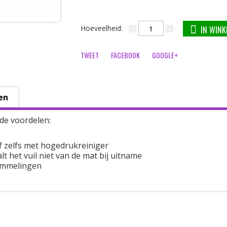
Hoeveelheid:
IN WIN
TWEET
FACEBOOK
GOOGLE+
en
de voordelen:
f zelfs met hogedrukreiniger
t het vuil niet van de mat bij uitname
ommelingen