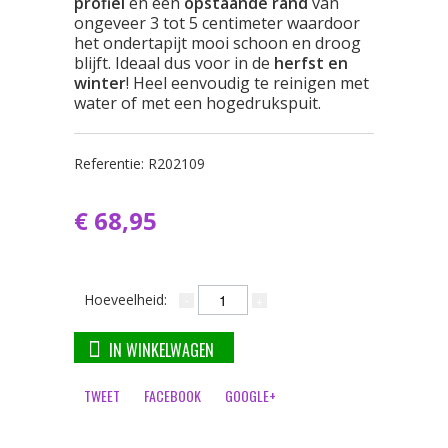
profiel
en een
opstaande rand
van
ongeveer 3 tot 5 centimeter waardoor
het ondertapijt mooi schoon en droog
blijft. Ideaal dus voor in de
herfst en
winter
! Heel eenvoudig te reinigen met
water of met een hogedrukspuit.
Referentie:
R202109
€ 68,95
Hoeveelheid:
IN WINKELWAGEN
TWEET
FACEBOOK
GOOGLE+