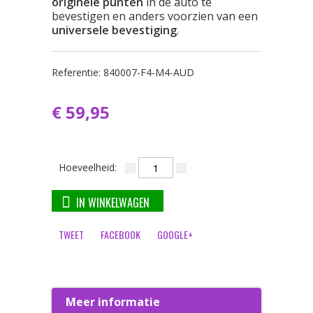
originele punten
in de auto te
bevestigen en anders voorzien van een
universele bevestiging
.
Referentie:
840007-F4-M4-AUD
€ 59,95
Hoeveelheid:
IN WINKELWAGEN
TWEET
FACEBOOK
GOOGLE+
Meer informatie