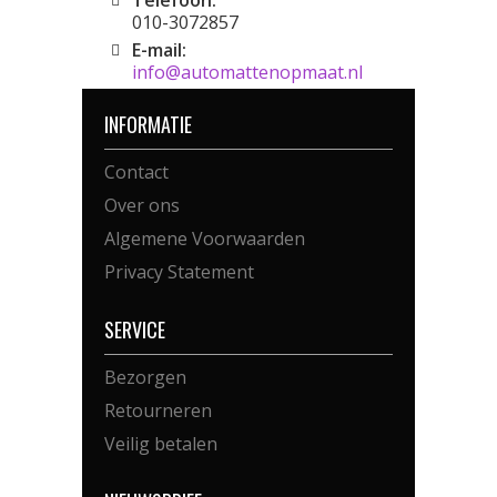
Telefoon:
010-3072857
E-mail:
info@automattenopmaat.nl
INFORMATIE
Contact
Over ons
Algemene Voorwaarden
Privacy Statement
SERVICE
Bezorgen
Retourneren
Veilig betalen