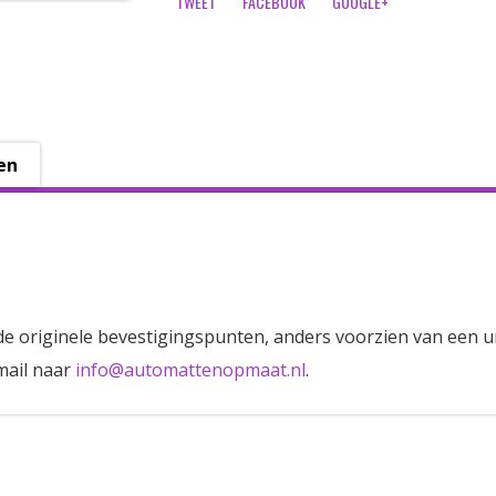
TWEET
FACEBOOK
GOOGLE+
en
de originele bevestigingspunten, anders voorzien van een u
mail naar
info@automattenopmaat.nl
.