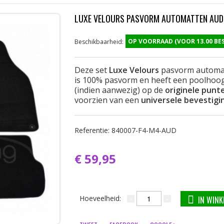
LUXE VELOURS PASVORM AUTOMATTEN AUDI
OP VOORRAAD (VOOR 13.00 B
Beschikbaarheid:
Deze set
Luxe Velours
pasvorm automa
is 100% pasvorm en heeft een poolhoogt
(indien aanwezig) op de
originele punt
voorzien van een
universele bevestigi
Referentie:
840007-F4-M4-AUD
€ 59,95
Hoeveelheid:
IN WIN