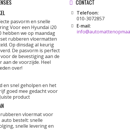
ENSIES
CONTACT
KEL
Telefoon:
010-3072857
fecte pasvorm en snelle
E-mail:
ering Voor een Hyundai i20
info@automattenopmaat
0 hebben we op maandag
 set rubberen vloermatten
eld. Op dinsdag al keurig
verd. De pasvorm is perfect
 voor de bevestiging aan de
r aan de voorzijde. Heel
eden over!
d en snel geholpen en het
rijf goed mee gedacht voor
Juiste product
AN
 rubberen vloermat voor
 auto bestelt: snelle
lging, snelle levering en