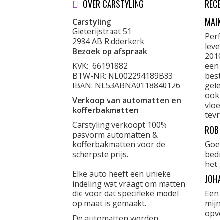
OVER CARSTYLING
REC
MAI
Carstyling
Gieterijstraat 51
Per
2984 AB Ridderkerk
lev
Bezoek op afspraak
201
KVK:
66191882
een
BTW-NR: NL002294189B83
best
IBAN: NL53ABNA0118840126
gele
ook
Verkoop van automatten en
vloe
kofferbakmatten
tevr
Carstyling verkoopt 100%
ROB
pasvorm automatten &
kofferbakmatten voor de
Goe
scherpste prijs.
bed
het 
Elke auto heeft een unieke
JOH
indeling wat vraagt om matten
die voor dat specifieke model
Een
op maat is gemaakt.
mijn
opvo
De automatten worden