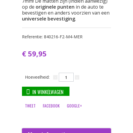
7mm! De matten zijn (indien aanwezig)
op de
originele punten
in de auto te
bevestigen en anders voorzien van een
universele bevestiging
.
Referentie:
840216-F2-M4-MER
€ 59,95
Hoeveelheid:
IN WINKELWAGEN
TWEET
FACEBOOK
GOOGLE+