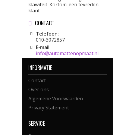
klawiteit. Kortom: een tevreden
klant
CONTACT
Telefoon:
010-3072857
E-mail:
info@automattenopmaat.nl
INFORMATIE
Contact
Over ons
Algemene Voorwaarden
Privacy Statement
SERVICE