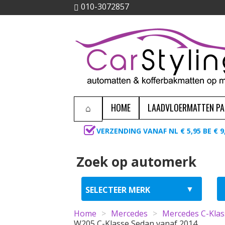
010-3072857
HOME
LAADVLOERMATTEN P
VERZENDING VANAF NL € 5,95 BE € 9
Zoek op automerk
Home
>
Mercedes
>
Mercedes C-Klas
W205 C-Klasse Sedan vanaf 2014