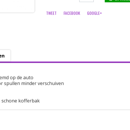
TWEET
FACEBOOK
GOOGLE+
en
emd op de auto
r spullen minder verschuiven
 schone kofferbak