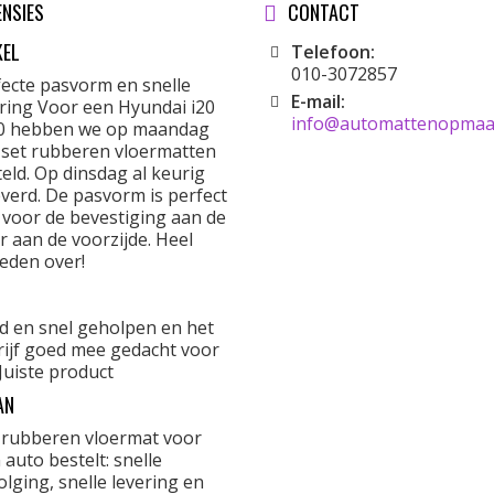
ENSIES
CONTACT
KEL
Telefoon:
010-3072857
fecte pasvorm en snelle
E-mail:
ering Voor een Hyundai i20
info@automattenopmaat
0 hebben we op maandag
 set rubberen vloermatten
eld. Op dinsdag al keurig
verd. De pasvorm is perfect
 voor de bevestiging aan de
r aan de voorzijde. Heel
eden over!
d en snel geholpen en het
rijf goed mee gedacht voor
Juiste product
AN
 rubberen vloermat voor
 auto bestelt: snelle
lging, snelle levering en