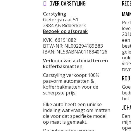
OVER CARSTYLING
REC
MAI
Carstyling
Gieterijstraat 51
Per
2984 AB Ridderkerk
lev
Bezoek op afspraak
201
KVK:
66191882
een
BTW-NR: NL002294189B83
best
IBAN: NL53ABNA0118840126
gele
ook
Verkoop van automatten en
vloe
kofferbakmatten
tevr
Carstyling verkoopt 100%
ROB
pasvorm automatten &
kofferbakmatten voor de
Goe
scherpste prijs.
bed
het 
Elke auto heeft een unieke
JOH
indeling wat vraagt om matten
die voor dat specifieke model
Een
op maat is gemaakt.
mijn
opvo
De automatten worden