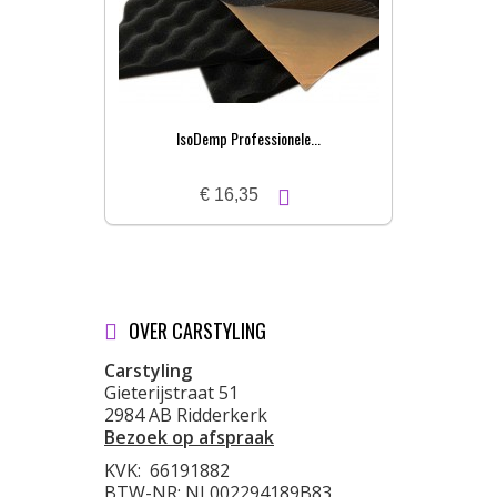
IsoDemp Professionele...
€ 16,35
OVER CARSTYLING
Carstyling
Gieterijstraat 51
2984 AB Ridderkerk
Bezoek op afspraak
KVK:
66191882
BTW-NR: NL002294189B83