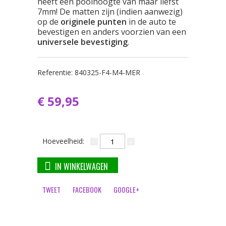
heeft een poolhoogte van maar liefst
7mm! De matten zijn (indien aanwezig)
op de
originele punten
in de auto te
bevestigen en anders voorzien van een
universele bevestiging
.
Referentie:
840325-F4-M4-MER
€ 59,95
Hoeveelheid:
IN WINKELWAGEN
TWEET
FACEBOOK
GOOGLE+