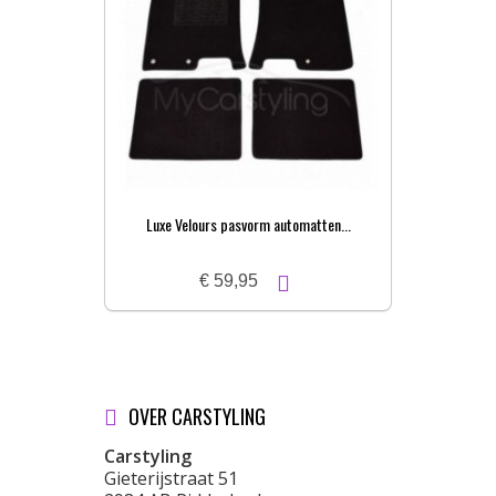
Luxe Velours pasvorm automatten...
Pa
€ 59,95
OVER CARSTYLING
Carstyling
Gieterijstraat 51