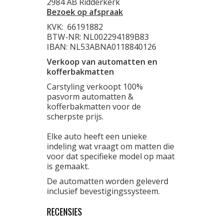
2984 AB Ridderkerk
Bezoek op afspraak
KVK:
66191882
BTW-NR: NL002294189B83
IBAN: NL53ABNA0118840126
Verkoop van automatten en
kofferbakmatten
Carstyling verkoopt 100%
pasvorm automatten &
kofferbakmatten voor de
scherpste prijs.
Elke auto heeft een unieke
indeling wat vraagt om matten die
voor dat specifieke model op maat
is gemaakt.
De automatten worden geleverd
inclusief bevestigingssysteem.
RECENSIES