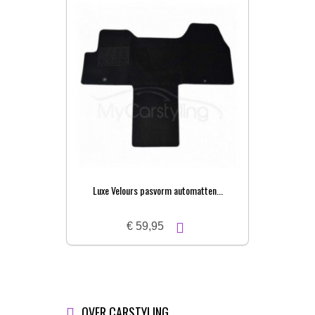
Luxe Velours pasvorm automatten...
Pa
€ 59,95
OVER CARSTYLING