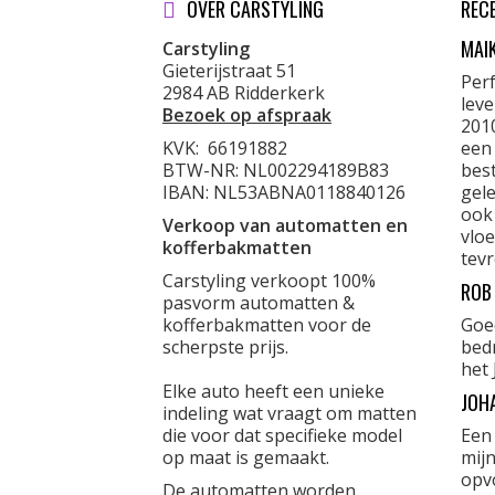
OVER CARSTYLING
REC
MAI
Carstyling
Gieterijstraat 51
Per
2984 AB Ridderkerk
lev
Bezoek op afspraak
201
KVK:
66191882
een
BTW-NR: NL002294189B83
best
IBAN: NL53ABNA0118840126
gele
ook
Verkoop van automatten en
vloe
kofferbakmatten
tevr
Carstyling verkoopt 100%
ROB
pasvorm automatten &
kofferbakmatten voor de
Goe
scherpste prijs.
bed
het 
Elke auto heeft een unieke
JOH
indeling wat vraagt om matten
die voor dat specifieke model
Een
op maat is gemaakt.
mijn
opvo
De automatten worden