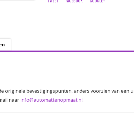
TWEET
FACEBOOK
GOOGLE+
en
de originele bevestigingspunten, anders voorzien van een u
mail naar
info@automattenopmaat.nl
.