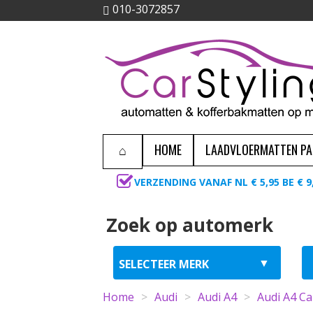
010-3072857
HOME
LAADVLOERMATTEN P
VERZENDING VANAF NL € 5,95 BE € 9
Zoek op automerk
Home
>
Audi
>
Audi A4
>
Audi A4 Ca