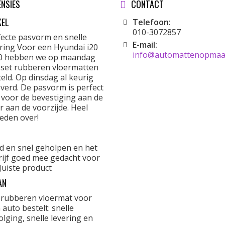
ENSIES
CONTACT
KEL
Telefoon:
010-3072857
fecte pasvorm en snelle
E-mail:
ering Voor een Hyundai i20
info@automattenopmaat
0 hebben we op maandag
 set rubberen vloermatten
eld. Op dinsdag al keurig
verd. De pasvorm is perfect
 voor de bevestiging aan de
r aan de voorzijde. Heel
eden over!
d en snel geholpen en het
rijf goed mee gedacht voor
Juiste product
AN
 rubberen vloermat voor
 auto bestelt: snelle
lging, snelle levering en