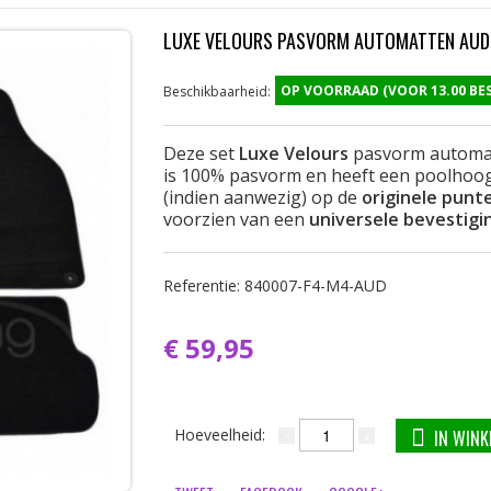
LUXE VELOURS PASVORM AUTOMATTEN AUDI
OP VOORRAAD (VOOR 13.00 B
Beschikbaarheid:
Deze set
Luxe Velours
pasvorm automa
is 100% pasvorm en heeft een poolhoogt
(indien aanwezig) op de
originele punt
voorzien van een
universele bevestigi
Referentie:
840007-F4-M4-AUD
€ 59,95
Hoeveelheid:
IN WIN