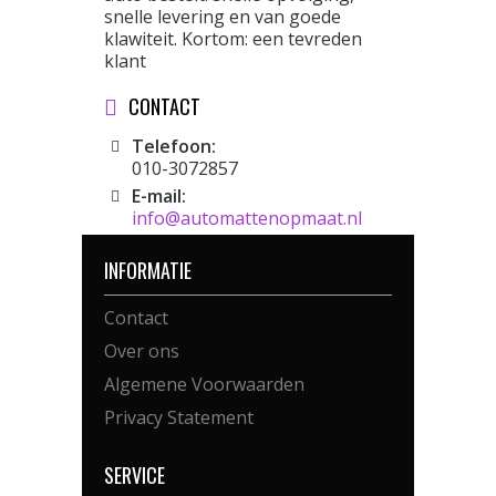
snelle levering en van goede
klawiteit. Kortom: een tevreden
klant
CONTACT
Telefoon:
010-3072857
E-mail:
info@automattenopmaat.nl
INFORMATIE
Contact
Over ons
Algemene Voorwaarden
Privacy Statement
SERVICE