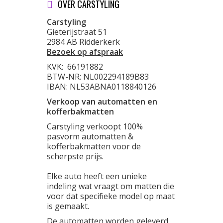
OVER CARSTYLING
Carstyling
Gieterijstraat 51
2984 AB Ridderkerk
Bezoek op afspraak
KVK:
66191882
BTW-NR: NL002294189B83
IBAN: NL53ABNA0118840126
Verkoop van automatten en
kofferbakmatten
Carstyling verkoopt 100%
pasvorm automatten &
kofferbakmatten voor de
scherpste prijs.
Elke auto heeft een unieke
indeling wat vraagt om matten die
voor dat specifieke model op maat
is gemaakt.
De automatten worden geleverd