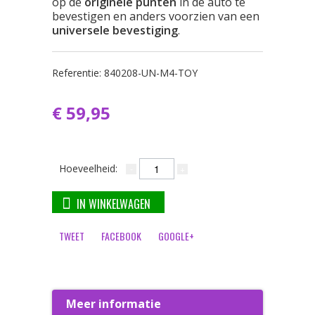
op de
originele punten
in de auto te
bevestigen en anders voorzien van een
universele bevestiging
.
Referentie:
840208-UN-M4-TOY
€ 59,95
Hoeveelheid:
IN WINKELWAGEN
TWEET
FACEBOOK
GOOGLE+
Meer informatie