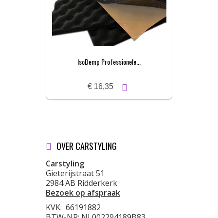
IsoDemp Professionele...
€ 16,35
OVER CARSTYLING
Carstyling
Gieterijstraat 51
2984 AB Ridderkerk
Bezoek op afspraak
KVK:
66191882
BTW-NR: NL002294189B83