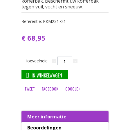
kofferbak. Beschermt uw kofferbak
tegen vuil, vocht en sneeuw.
Referentie:
RKM231721
€ 68,95
Hoeveelheid:
IN WINKELWAGEN
TWEET
FACEBOOK
GOOGLE+
Meer informatie
Beoordelingen