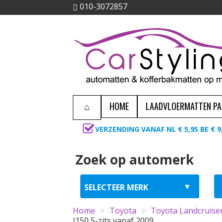
010-3072857
HOME
LAADVLOERMATTEN P
VERZENDING VANAF NL € 5,95 BE € 9
Zoek op automerk
Home
>
Toyota
>
Toyota Landcruise
J150 5-zits vanaf 2009