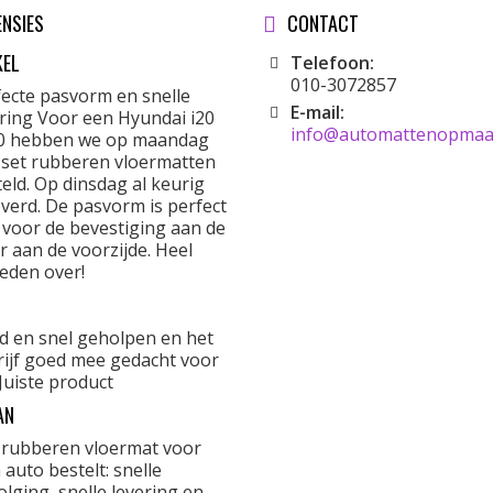
ENSIES
CONTACT
KEL
Telefoon:
010-3072857
fecte pasvorm en snelle
E-mail:
ering Voor een Hyundai i20
info@automattenopmaat
0 hebben we op maandag
 set rubberen vloermatten
eld. Op dinsdag al keurig
verd. De pasvorm is perfect
 voor de bevestiging aan de
r aan de voorzijde. Heel
eden over!
d en snel geholpen en het
rijf goed mee gedacht voor
Juiste product
AN
 rubberen vloermat voor
 auto bestelt: snelle
lging, snelle levering en