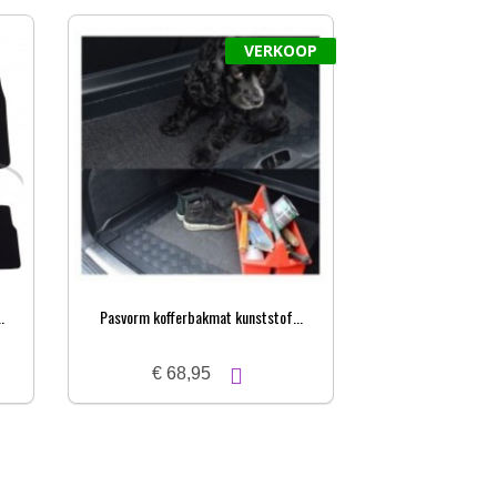
VERKOOP
.
Pasvorm kofferbakmat kunststof...
IsoDemp Pro
€ 68,95
€ 16,