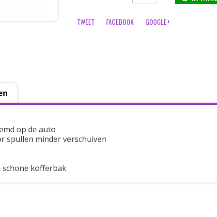
TWEET
FACEBOOK
GOOGLE+
en
emd op de auto
r spullen minder verschuiven
 schone kofferbak