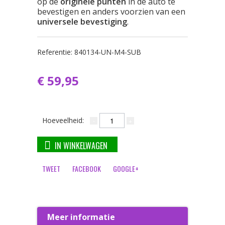
op de
originele punten
in de auto te
bevestigen en anders voorzien van een
universele bevestiging
.
Referentie:
840134-UN-M4-SUB
€ 59,95
Hoeveelheid:
IN WINKELWAGEN
TWEET
FACEBOOK
GOOGLE+
Meer informatie