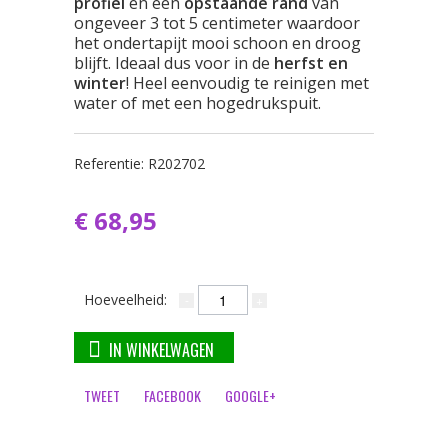
profiel
en een
opstaande rand
van
ongeveer 3 tot 5 centimeter waardoor
het ondertapijt mooi schoon en droog
blijft. Ideaal dus voor in de
herfst en
winter
! Heel eenvoudig te reinigen met
water of met een hogedrukspuit.
Referentie:
R202702
€ 68,95
Hoeveelheid:
IN WINKELWAGEN
TWEET
FACEBOOK
GOOGLE+