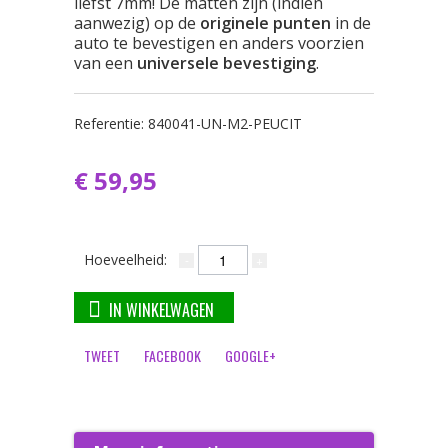
liefst 7mm! De matten zijn (indien
aanwezig) op de
originele punten
in de
auto te bevestigen en anders voorzien
van een
universele bevestiging
.
Referentie:
840041-UN-M2-PEUCIT
€ 59,95
Hoeveelheid:
IN WINKELWAGEN
TWEET
FACEBOOK
GOOGLE+