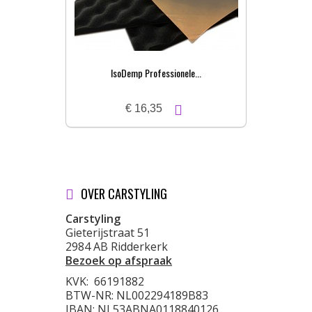
IsoDemp Professionele...
€ 16,35
OVER CARSTYLING
Carstyling
Gieterijstraat 51
2984 AB Ridderkerk
Bezoek op afspraak
KVK:
66191882
BTW-NR: NL002294189B83
IBAN: NL53ABNA0118840126