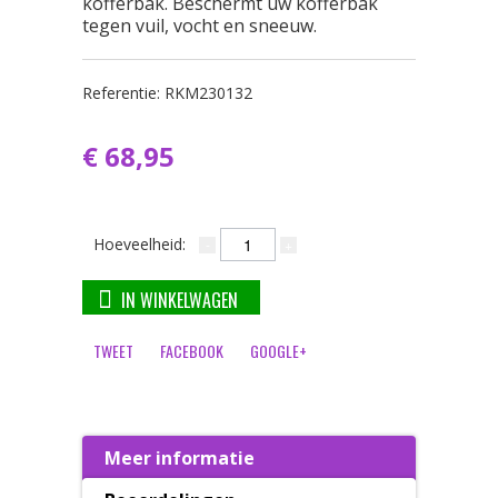
kofferbak. Beschermt uw kofferbak
tegen vuil, vocht en sneeuw.
Referentie:
RKM230132
€ 68,95
Hoeveelheid:
IN WINKELWAGEN
TWEET
FACEBOOK
GOOGLE+
Meer informatie