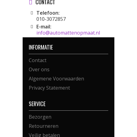
CONTACT
Telefoon:
010-3072857
E-mail:
info@automattenopmaat.nl
INFORMATIE
Contact
Over ons
Algemene Voorwaarden
Privacy Statement
SERVICE
Bezorgen
Retourneren
Veilig betalen