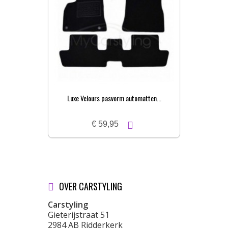
Luxe Velours pasvorm automatten...
Pa
€ 59,95
OVER CARSTYLING
Carstyling
Gieterijstraat 51
2984 AB Ridderkerk