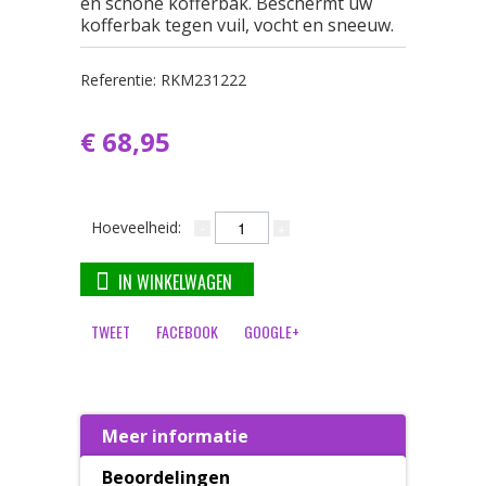
en schone kofferbak. Beschermt uw
kofferbak tegen vuil, vocht en sneeuw.
Referentie:
RKM231222
€ 68,95
Hoeveelheid:
IN WINKELWAGEN
TWEET
FACEBOOK
GOOGLE+
Meer informatie
Beoordelingen