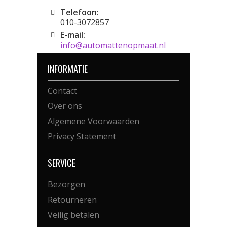
Telefoon:
010-3072857
E-mail:
info@automattenopmaat.nl
INFORMATIE
Contact
Over ons
Algemene Voorwaarden
Privacy Statement
SERVICE
Bezorgen
Retourneren
Veilig betalen