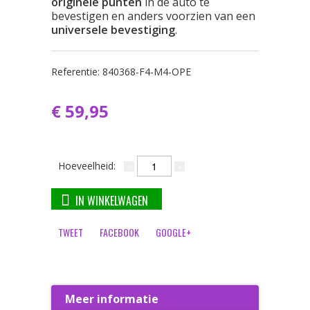
originele punten
in de auto te
bevestigen en anders voorzien van een
universele bevestiging
.
Referentie:
840368-F4-M4-OPE
€ 59,95
Hoeveelheid:
IN WINKELWAGEN
TWEET
FACEBOOK
GOOGLE+
Meer informatie