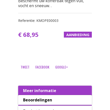
Beschermt uw kofferbak tegen vuil,
vocht en sneeuw. .
Referentie:
KMOPE00003
€ 68,95
AANBIEDING
TWEET
FACEBOOK
GOOGLE+
Meer informatie
Beoordelingen