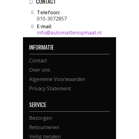
CONTACT
Telefoon:
010-3072857
E-mail:
info@automattenopmaat.nl
INFORMATIE
Contact
Over ons
Algemene Voorwaarden
Privacy Statement
SERVICE
Bezorgen
Retourneren
Veilig betalen