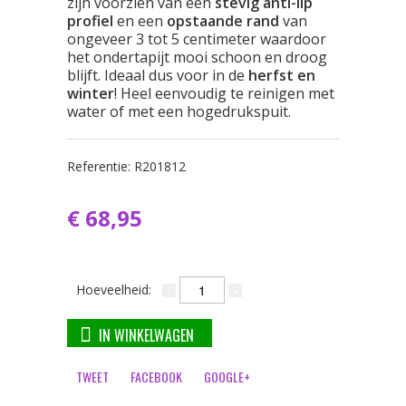
zijn voorzien van een
stevig anti-lip
profiel
en een
opstaande rand
van
ongeveer 3 tot 5 centimeter waardoor
het ondertapijt mooi schoon en droog
blijft. Ideaal dus voor in de
herfst en
winter
! Heel eenvoudig te reinigen met
water of met een hogedrukspuit.
Referentie:
R201812
€ 68,95
Hoeveelheid:
IN WINKELWAGEN
TWEET
FACEBOOK
GOOGLE+