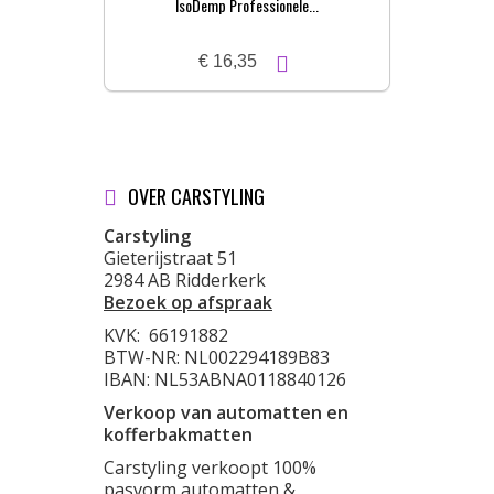
IsoDemp Professionele...
€ 16,35
OVER CARSTYLING
Carstyling
Gieterijstraat 51
2984 AB Ridderkerk
Bezoek op afspraak
KVK:
66191882
BTW-NR: NL002294189B83
IBAN: NL53ABNA0118840126
Verkoop van automatten en
kofferbakmatten
Carstyling verkoopt 100%
pasvorm automatten &