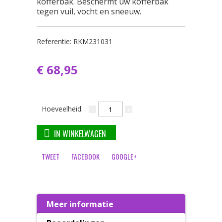
kofferbak. Beschermt uw kofferbak
tegen vuil, vocht en sneeuw.
Referentie:
RKM231031
€ 68,95
Hoeveelheid:
IN WINKELWAGEN
TWEET
FACEBOOK
GOOGLE+
Meer informatie