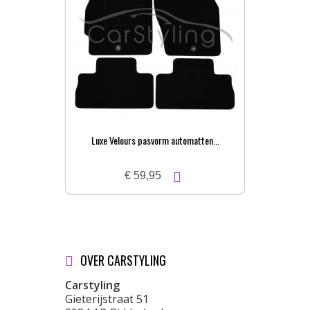
Luxe Velours pasvorm automatten...
Pa
€ 59,95
OVER CARSTYLING
Carstyling
Gieterijstraat 51