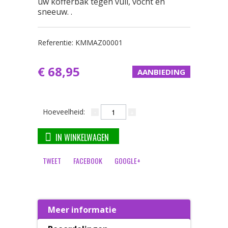
uw kofferbak tegen vuil, vocht en
sneeuw. .
Referentie:
KMMAZ00001
€ 68,95
AANBIEDING
Hoeveelheid:
IN WINKELWAGEN
TWEET
FACEBOOK
GOOGLE+
Meer informatie