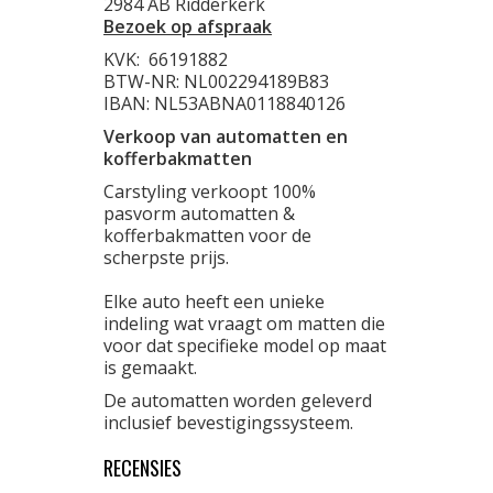
2984 AB Ridderkerk
Bezoek op afspraak
KVK:
66191882
BTW-NR: NL002294189B83
IBAN: NL53ABNA0118840126
Verkoop van automatten en
kofferbakmatten
Carstyling verkoopt 100%
pasvorm automatten &
kofferbakmatten voor de
scherpste prijs.
Elke auto heeft een unieke
indeling wat vraagt om matten die
voor dat specifieke model op maat
is gemaakt.
De automatten worden geleverd
inclusief bevestigingssysteem.
RECENSIES