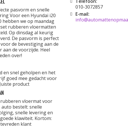
KEL
Telefoon:
010-3072857
fecte pasvorm en snelle
E-mail:
ering Voor een Hyundai i20
info@automattenopmaat
0 hebben we op maandag
 set rubberen vloermatten
eld. Op dinsdag al keurig
verd. De pasvorm is perfect
 voor de bevestiging aan de
r aan de voorzijde. Heel
eden over!
d en snel geholpen en het
rijf goed mee gedacht voor
Juiste product
AN
 rubberen vloermat voor
 auto bestelt: snelle
lging, snelle levering en
goede klawiteit. Kortom:
 tevreden klant