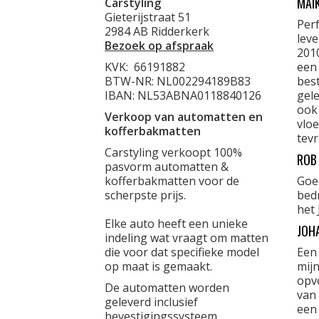
MAI
Carstyling
Gieterijstraat 51
Per
2984 AB Ridderkerk
lev
Bezoek op afspraak
201
KVK:
66191882
een
BTW-NR: NL002294189B83
best
IBAN: NL53ABNA0118840126
gele
ook
Verkoop van automatten en
vloe
kofferbakmatten
tevr
Carstyling verkoopt 100%
ROB
pasvorm automatten &
kofferbakmatten voor de
Goe
scherpste prijs.
bed
het 
Elke auto heeft een unieke
JOH
indeling wat vraagt om matten
die voor dat specifieke model
Een
op maat is gemaakt.
mijn
opvo
De automatten worden
van 
geleverd inclusief
een
bevestigingssysteem.