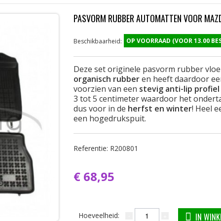
PASVORM RUBBER AUTOMATTEN VOOR MAZD
OP VOORRAAD (VOOR 13.00 B
Beschikbaarheid:
Deze set originele pasvorm rubber vlo
organisch rubber
en heeft daardoor ee
voorzien van een
stevig anti-lip profiel
3 tot 5 centimeter waardoor het onderta
dus voor in de
herfst en winter
! Heel 
een hogedrukspuit.
Referentie:
R200801
€ 68,95
Hoeveelheid:
IN WIN