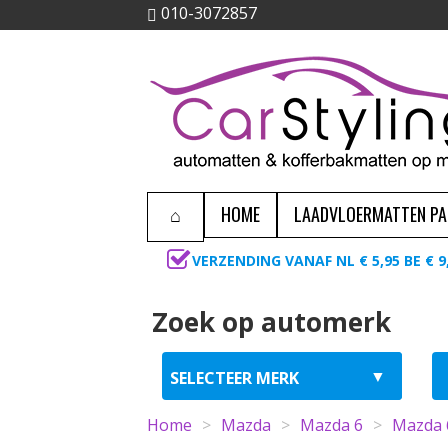
010-3072857
HOME
LAADVLOERMATTEN P
VERZENDING VANAF NL € 5,95 BE € 9
Zoek op automerk
Home
>
Mazda
>
Mazda 6
>
Mazda 