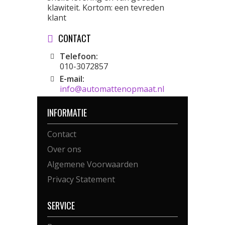
klawiteit. Kortom: een tevreden
klant
CONTACT
Telefoon:
010-3072857
E-mail:
info@automattenopmaat.nl
INFORMATIE
Contact
Over ons
Algemene Voorwaarden
Privacy Statement
SERVICE