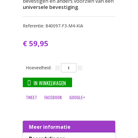
bevestigen en anders voorzien van een
universele bevestiging
.
Referentie:
840097-F3-M4-KIA
€ 59,95
Hoeveelheid:
IN WINKELWAGEN
TWEET
FACEBOOK
GOOGLE+
Meer informatie