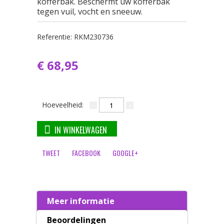
kofferbak. Beschermt uw kofferbak
tegen vuil, vocht en sneeuw.
Referentie:
RKM230736
€ 68,95
Hoeveelheid:
IN WINKELWAGEN
TWEET
FACEBOOK
GOOGLE+
Meer informatie
Beoordelingen