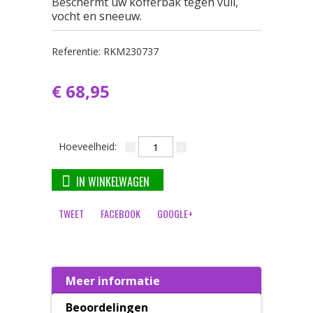
Beschermt uw kofferbak tegen vuil,
vocht en sneeuw.
Referentie:
RKM230737
€ 68,95
Hoeveelheid:
IN WINKELWAGEN
TWEET
FACEBOOK
GOOGLE+
Meer informatie
Beoordelingen