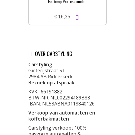
IsoDemp Professionele...
€ 16,35
OVER CARSTYLING
Carstyling
Gieterijstraat 51
2984 AB Ridderkerk
Bezoek op afspraak
KVK:
66191882
BTW-NR: NL002294189B83
IBAN: NL53ABNA0118840126
Verkoop van automatten en
kofferbakmatten
Carstyling verkoopt 100%
pasvorm automatten &