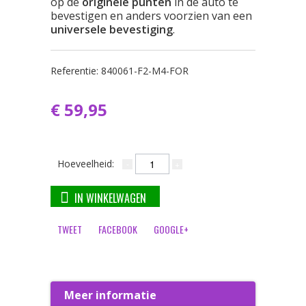
op de
originele punten
in de auto te
bevestigen en anders voorzien van een
universele bevestiging
.
Referentie:
840061-F2-M4-FOR
€ 59,95
Hoeveelheid:
IN WINKELWAGEN
TWEET
FACEBOOK
GOOGLE+
Meer informatie