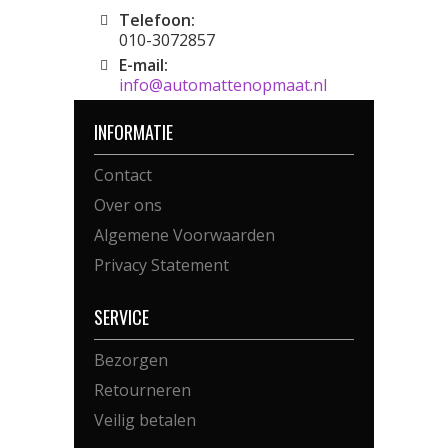
Telefoon:
010-3072857
E-mail:
info@automattenopmaat.nl
INFORMATIE
Contact
Over ons
Algemene Voorwaarden
Privacy Statement
SERVICE
Bezorgen
Retourneren
Veilig betalen