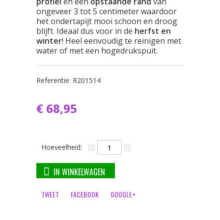
profiel
en een
opstaande rand
van
ongeveer 3 tot 5 centimeter waardoor
het ondertapijt mooi schoon en droog
blijft. Ideaal dus voor in de
herfst en
winter
! Heel eenvoudig te reinigen met
water of met een hogedrukspuit.
Referentie:
R201514
€ 68,95
Hoeveelheid:
IN WINKELWAGEN
TWEET
FACEBOOK
GOOGLE+