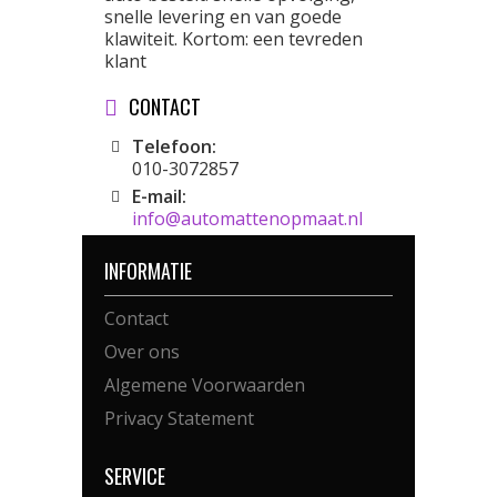
snelle levering en van goede
klawiteit. Kortom: een tevreden
klant
CONTACT
Telefoon:
010-3072857
E-mail:
info@automattenopmaat.nl
INFORMATIE
Contact
Over ons
Algemene Voorwaarden
Privacy Statement
SERVICE