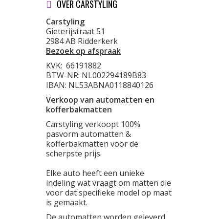
OVER CARSTYLING
Carstyling
Gieterijstraat 51
2984 AB Ridderkerk
Bezoek op afspraak
KVK:
66191882
BTW-NR: NL002294189B83
IBAN: NL53ABNA0118840126
Verkoop van automatten en
kofferbakmatten
Carstyling verkoopt 100%
pasvorm automatten &
kofferbakmatten voor de
scherpste prijs.
Elke auto heeft een unieke
indeling wat vraagt om matten die
voor dat specifieke model op maat
is gemaakt.
De automatten worden geleverd