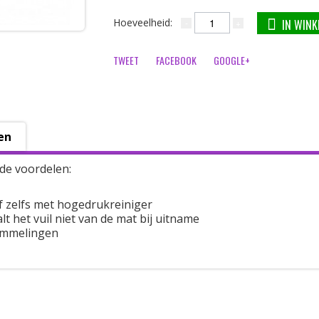
Hoeveelheid:
IN WIN
TWEET
FACEBOOK
GOOGLE+
en
de voordelen:
f zelfs met hogedrukreiniger
t het vuil niet van de mat bij uitname
ommelingen