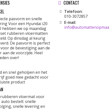
ENSIES
CONTACT
KEL
Telefoon:
010-3072857
fecte pasvorm en snelle
E-mail:
ering Voor een Hyundai i20
info@automattenopmaat
0 hebben we op maandag
 set rubberen vloermatten
eld. Op dinsdag al keurig
verd. De pasvorm is perfect
 voor de bevestiging aan de
r aan de voorzijde. Heel
eden over!
d en snel geholpen en het
rijf goed mee gedacht voor
Juiste product
AN
 rubberen vloermat voor
 auto bestelt: snelle
lging, snelle levering en