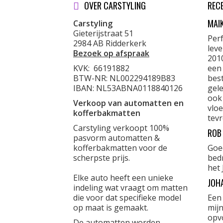
OVER CARSTYLING
REC
MAI
Carstyling
Gieterijstraat 51
Per
2984 AB Ridderkerk
lev
Bezoek op afspraak
201
KVK:
66191882
een
BTW-NR: NL002294189B83
best
IBAN: NL53ABNA0118840126
gele
ook
Verkoop van automatten en
vloe
kofferbakmatten
tevr
Carstyling verkoopt 100%
ROB
pasvorm automatten &
kofferbakmatten voor de
Goe
scherpste prijs.
bed
het 
Elke auto heeft een unieke
JOH
indeling wat vraagt om matten
die voor dat specifieke model
Een
op maat is gemaakt.
mijn
opvo
De automatten worden