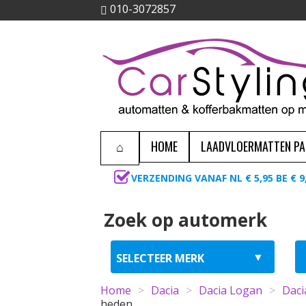
010-3072857
HOME
LAADVLOERMATTEN P
VERZENDING VANAF NL € 5,95 BE € 9
Zoek op automerk
Home
>
Dacia
>
Dacia Logan
>
Daci
heden