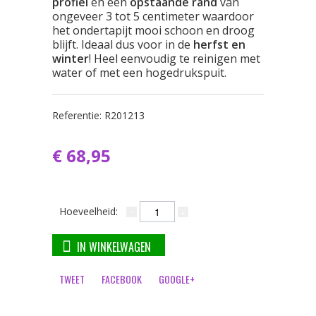
profiel
en een
opstaande rand
van
ongeveer 3 tot 5 centimeter waardoor
het ondertapijt mooi schoon en droog
blijft. Ideaal dus voor in de
herfst en
winter
! Heel eenvoudig te reinigen met
water of met een hogedrukspuit.
Referentie:
R201213
€ 68,95
Hoeveelheid:
IN WINKELWAGEN
TWEET
FACEBOOK
GOOGLE+