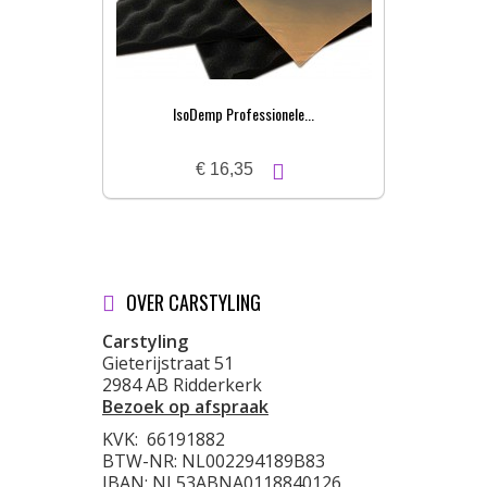
IsoDemp Professionele...
€ 16,35
OVER CARSTYLING
Carstyling
Gieterijstraat 51
2984 AB Ridderkerk
Bezoek op afspraak
KVK:
66191882
BTW-NR: NL002294189B83
IBAN: NL53ABNA0118840126