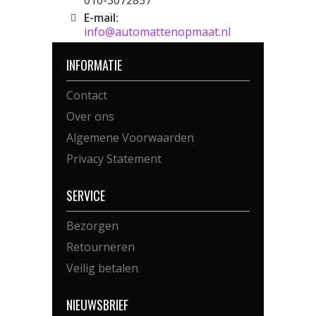
010-3072857
E-mail:
info@automattenopmaat.nl
INFORMATIE
Contact
Over ons
Algemene Voorwaarden
Privacy Statement
SERVICE
Bezorgen
Retourneren
Veilig betalen
NIEUWSBRIEF