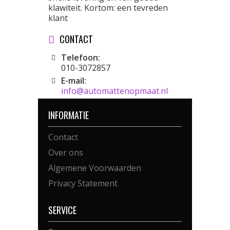
klawiteit. Kortom: een tevreden
klant
CONTACT
Telefoon:
010-3072857
E-mail:
info@automattenopmaat.nl
INFORMATIE
Contact
Over ons
Algemene Voorwaarden
Privacy Statement
SERVICE