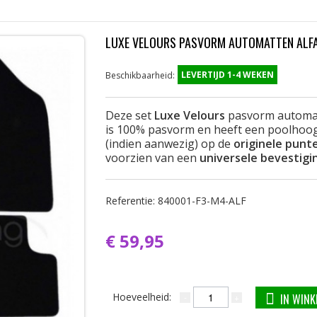
LUXE VELOURS PASVORM AUTOMATTEN ALFA
LEVERTIJD 1-4 WEKEN
Beschikbaarheid:
Deze set
Luxe Velours
pasvorm automa
is 100% pasvorm en heeft een poolhoogt
(indien aanwezig) op de
originele punt
voorzien van een
universele bevestigi
Referentie:
840001-F3-M4-ALF
€ 59,95
Hoeveelheid:
IN WIN