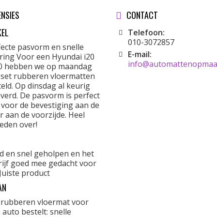
ENSIES
CONTACT
KEL
Telefoon:
010-3072857
fecte pasvorm en snelle
E-mail:
ering Voor een Hyundai i20
info@automattenopmaat
0 hebben we op maandag
 set rubberen vloermatten
eld. Op dinsdag al keurig
verd. De pasvorm is perfect
 voor de bevestiging aan de
r aan de voorzijde. Heel
eden over!
d en snel geholpen en het
rijf goed mee gedacht voor
Juiste product
AN
 rubberen vloermat voor
 auto bestelt: snelle