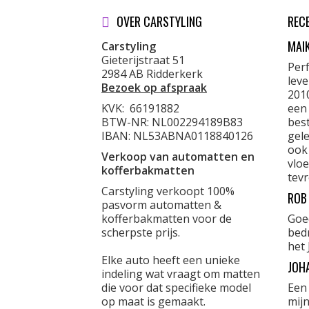
OVER CARSTYLING
REC
MAI
Carstyling
Gieterijstraat 51
Per
2984 AB Ridderkerk
lev
Bezoek op afspraak
201
KVK:
66191882
een
BTW-NR: NL002294189B83
best
IBAN: NL53ABNA0118840126
gele
ook
Verkoop van automatten en
vloe
kofferbakmatten
tevr
Carstyling verkoopt 100%
ROB
pasvorm automatten &
kofferbakmatten voor de
Goe
scherpste prijs.
bed
het 
Elke auto heeft een unieke
JOH
indeling wat vraagt om matten
die voor dat specifieke model
Een
op maat is gemaakt.
mijn